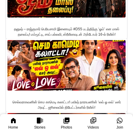
தனுஷ் – ராஜ்குமார் பெரியசாமி இணையும் #D55 படத்திற்கு ‘ஓம்’ என மாஸ்
தலைப்பு! மம்மூட்டி, சாய் பல்லவி, ஸ்ரீலீலாவுடன் அக்டோபர் 16-ல் ரிலீஸ்!
செல்வராகவனின் செம காமெடி கலாட்டா! பவிஷ் நாராயணின் ‘லவ் ஓ லவ்’ டீசர்
அவுட்.. ஜூலையில் தியேட்டர்களில் ரிலீஸ்!
Home
Stories
Photos
Videos
Join