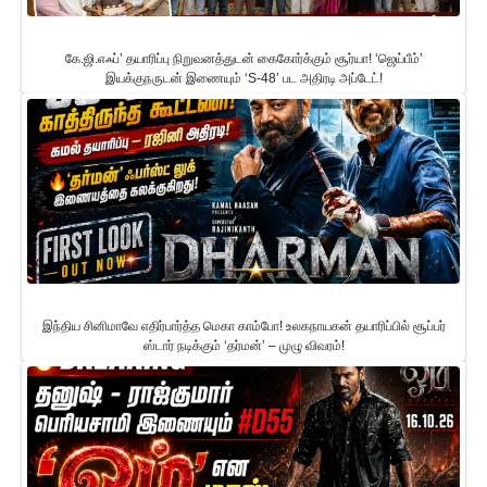
கே.ஜி.எஃப்’ தயாரிப்பு நிறுவனத்துடன் கைகோர்க்கும் சூர்யா! ‘ஜெய்பீம்’
இயக்குநருடன் இணையும் ‘S-48’ பட அதிரடி அப்டேட்!
இந்திய சினிமாவே எதிர்பார்த்த மெகா காம்போ! உலகநாயகன் தயாரிப்பில் சூப்பர்
ஸ்டார் நடிக்கும் ‘தர்மன்’ – முழு விவரம்!