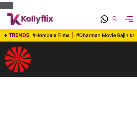
Skip
to
content
TRENDS
#Hombale Films
|
#Dharman Movie Rajinika