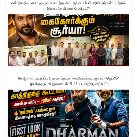
என் திரைப்பயணம் முழுமையடைந்து விட்டது! சூப்பர் ஸ்டாரின் ‘தர்மன்’ படத்தில்
இணைந்த சிம்ரன் நெகிழ்ச்சி!
கே.ஜி.எஃப்’ தயாரிப்பு நிறுவனத்துடன் கைகோர்க்கும் சூர்யா! ‘ஜெய்பீம்’
இயக்குநருடன் இணையும் ‘S-48’ பட அதிரடி அப்டேட்!