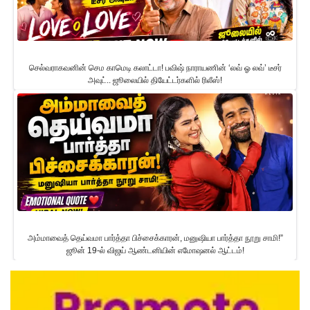
செல்வராகவனின் செம காமெடி கலாட்டா! பவிஷ் நாராயணின் ‘லவ் ஓ லவ்’ டீசர்
அவுட்.. ஜூலையில் தியேட்டர்களில் ரிலீஸ்!
அம்மாவைத் தெய்வமா பார்த்தா பிச்சைக்காரன், மனுஷியா பார்த்தா நூறு சாமி!”
ஜூன் 19-ல் விஜய் ஆண்டனியின் எமோஷனல் ஆட்டம்!