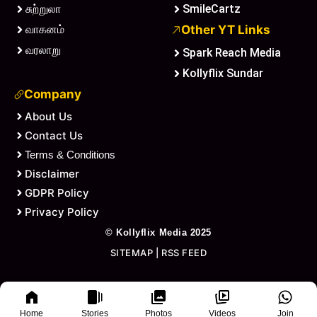
சுற்றுலா
SmileCartz
வாகனம்
Other YT Links
வரலாறு
Spark Reach Media
Kollyflix Sundar
Company
About Us
Contact Us
Terms & Conditions
Disclaimer
GDPR Policy
Privacy Policy
©
Kollyflix Media
2025
SITEMAP
|
RSS FEED
Home
Stories
Photos
Videos
Join