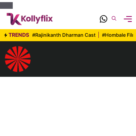
Skip
to
content
TRENDS
#Rajinikanth Dharman Cast
|
#Hombale Fil