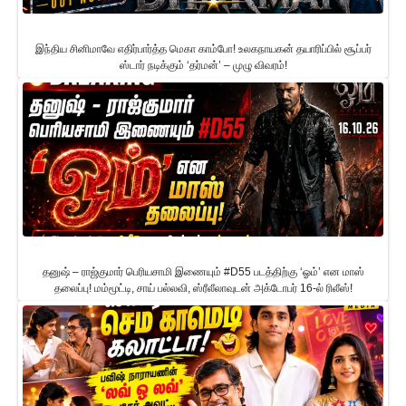
இந்திய சினிமாவே எதிர்பார்த்த மெகா காம்போ! உலகநாயகன் தயாரிப்பில் சூப்பர்
ஸ்டார் நடிக்கும் ‘தர்மன்’ – முழு விவரம்!
தனுஷ் – ராஜ்குமார் பெரியசாமி இணையும் #D55 படத்திற்கு ‘ஓம்’ என மாஸ்
தலைப்பு! மம்மூட்டி, சாய் பல்லவி, ஸ்ரீலீலாவுடன் அக்டோபர் 16-ல் ரிலீஸ்!